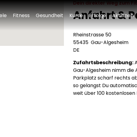
Dein direkter Weg zum Fi
Anfahrt & 
iele
Fitness
Gesundheit
Kurse
Erfolge
Aktionen
Rheinstrasse 50
55435
Gau-Algesheim
DE
Zufahrtsbeschreibung:
A
Gau-Algesheim nimm die Au
Parkplatz scharf rechts a
so gelangst Du automatisc
weit über 100 kostenlosen