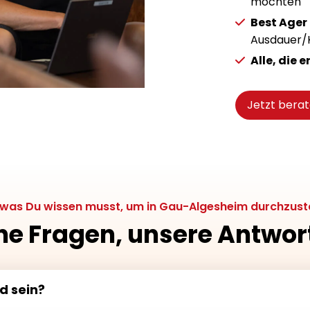
möchten
Best Ager
Ausdauer/K
Alle, die 
Jetzt berat
, was Du wissen musst, um in Gau-Algesheim durchzust
ne Fragen, unsere Antwor
d sein?