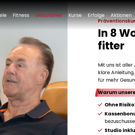
iele
Fitness
Gesundheit
Kurse
Erfolge
Aktionen
Präventionskurs
In 8 W
fitter
Mit uns ist all
klare Anleitung
für mehr Gesund
Warum unsere
Ohne Risiko
Kassenbonu
bezuschussen
Studio inklu