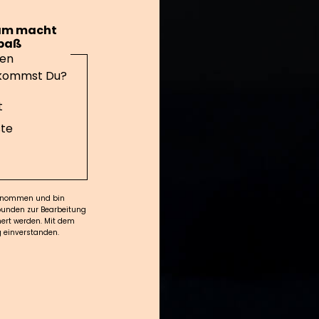
am macht
Spaß
len
kommst Du?
t
ste
genommen und bin
bunden zur Bearbeitung
ert werden. Mit dem
g einverstanden.