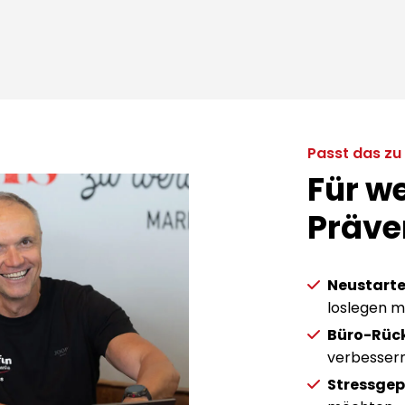
Passt das zu 
Für w
Präve
Neustarte
loslegen 
Büro-Rück
verbessern
Stressgep