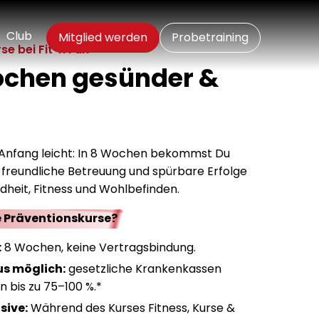
Club
Mitglied werden
Probetraining
e bei Fit ‘n Fun
ochen gesünder &
er Anfang leicht: In 8 Wochen bekommst Du
, freundliche Betreuung und spürbare Erfolge
heit, Fitness und Wohlbefinden.
 Präventionskurse?
:
8 Wochen, keine Vertragsbindung.
s möglich:
gesetzliche Krankenkassen
 bis zu 75–100 %.*
sive:
Während des Kurses Fitness, Kurse &