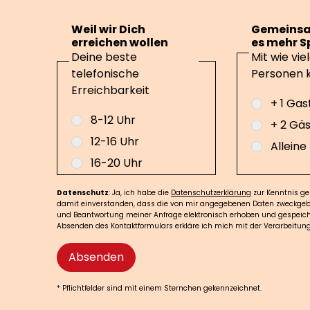
Weil wir Dich
Gemeins
erreichen wollen
es mehr 
Deine beste
Mit wie vie
telefonische
Personen 
Erreichbarkeit
+ 1 Gas
8-12 Uhr
+ 2 Gä
12-16 Uhr
Alleine
16-20 Uhr
Datenschutz
: Ja, ich habe die
Datenschutzerklärung
zur Kenntnis 
damit einverstanden, dass die von mir angegebenen Daten zweckge
und Beantwortung meiner Anfrage elektronisch erhoben und gespeich
Absenden des Kontaktformulars erkläre ich mich mit der Verarbeitun
Absenden
* Pflichtfelder sind mit einem Sternchen gekennzeichnet.