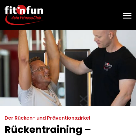
Toggl
Der Rücken- und Präventionszirkel
Rückentraining –